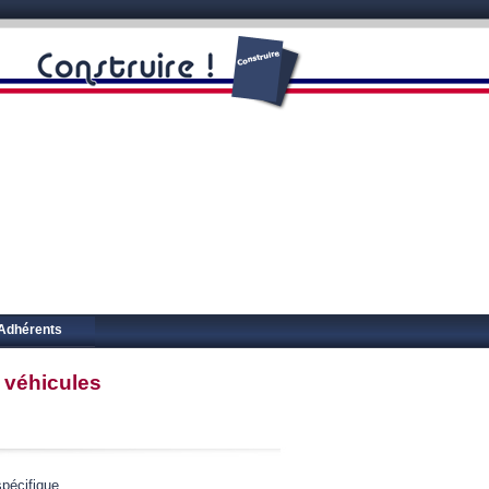
Adhérents
 véhicules
pécifique.