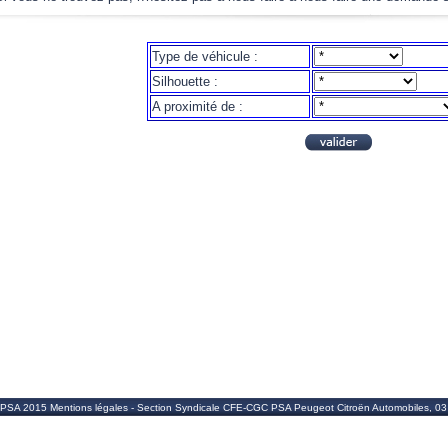
Type de véhicule :
Silhouette :
A proximité de :
SA 2015 Mentions légales - Section Syndicale CFE-CGC PSA Peugeot Citroën Automobiles, 03