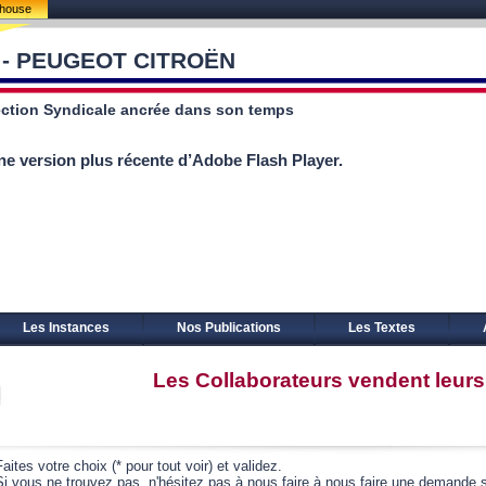
lhouse
 - PEUGEOT CITROËN
ction Syndicale ancrée dans son temps
ne version plus récente d’Adobe Flash Player.
Les Instances
Nos Publications
Les Textes
Les Collaborateurs vendent leurs
Faites votre choix (* pour tout voir) et validez.
Si vous ne trouvez pas, n'hésitez pas à nous faire à nous faire une demande s