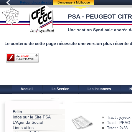
Retour choix du site
Bienvenue à Mulhouse
PSA - PEUGEOT CIT
Une section Syndicale ancrée 
Le contenu de cette page nécessite une version plus récente 
Accueil
La Section
Les Instances
N
Edito
Infos sur le Site PSA
Tract : joyeux
L'Agenda Social
Tract : PEAG
Liens utiles
Tract : 2x33