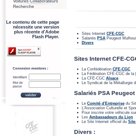
Voitures Collaborateurs
Recherche
Le contenu de cette page
nécessite une version
plus récente d’Adobe
Sites Internet
CFE-CGC
Flash Player.
Salariés
PSA
Peugeot Mulhou
Divers
Sites Internet CFE-CG
Connexion membres :
La Confédération
CFE-CGC
La Fédération CFE-CGC de la
Identifiant
La CFE-CGC
Alsace
Le Syndicat de la Métallurgie 
Mot de
passe
Salariés PSA Peugeot
Le
Comité d'Entreprise
du Si
L'Association Culturelle et Spo
Pour inscrire votre véhicule sur
Les
Ambassadeurs du Lion
Le Site Internet officiel du
Sit
Divers :