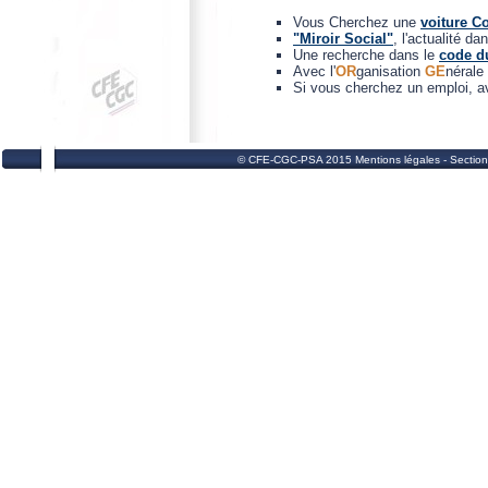
Vous Cherchez une
voiture C
"Miroir Social"
, l'actualité da
Une recherche dans le
code du
Avec l'
OR
ganisation
GE
nérale
Si vous cherchez un emploi, 
© CFE-CGC-PSA 2015 Mentions légales - Section