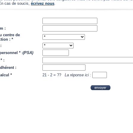
En cas de soucis,
écrivez nous
.
m :
u centre de
tion : *
:
ersonnel * :
(PSA)
* :
dhérent :
alcul *
21
-
2
= ??
La réponse ici :