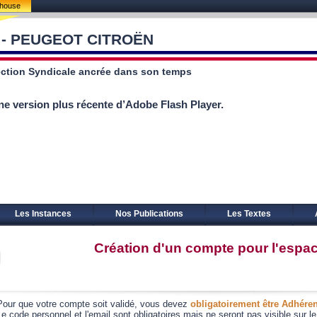
lhouse
 - PEUGEOT CITROËN
ction Syndicale ancrée dans son temps
ne version plus récente d’Adobe Flash Player.
Les Instances
Nos Publications
Les Textes
Création d'un compte pour l'espa
Pour que votre compte soit validé, vous devez
obligatoirement être Adhéren
Le code personnel et l'email sont obligatoires mais ne seront pas visible sur le 