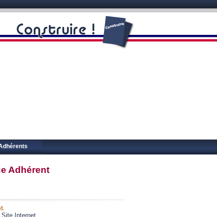
Adhérents
ce Adhérent
t
.
Site Internet.