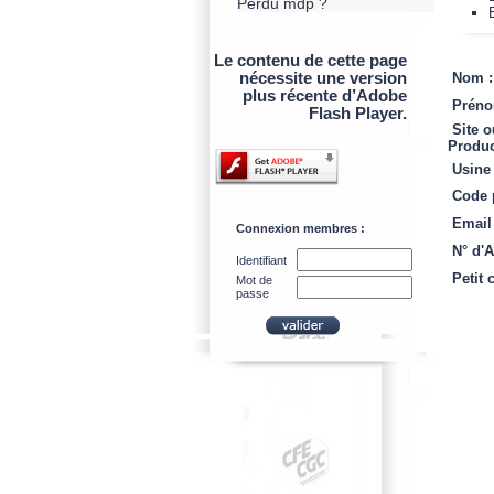
Perdu mdp ?
Le contenu de cette page
nécessite une version
Nom :
plus récente d’Adobe
Préno
Flash Player.
Site o
Produc
Usine 
Code p
Email 
Connexion membres :
N° d'A
Identifiant
Petit c
Mot de
passe