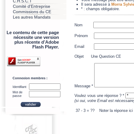
C.H.S.C.T
Il sera adressé à
Morra Sylvie
Comité d'Entreprise
* : champs obligatoire.
Commissions du CE
Les autres Mandats
Nom
Le contenu de cette page
Prénom
nécessite une version
plus récente d’Adobe
Email
Flash Player.
Objet Une Question CE
Connexion membres :
Message *
Identifiant
Mot de
Voulez vous une réponse ? *
passe
(si oui, votre Email est nécessaire
37
-
3
= ?? Noter la réponse ici 