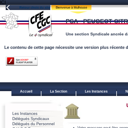
ICI
Retour choix du site
Bienvenue à Mulhouse
PSA - PEUGEOT CIT
Une section Syndicale ancrée 
Le contenu de cette page nécessite une version plus récente 
Accueil
La Section
Les Instances
N
Les Instances
Délégués Syndicaux
Délégués du Personnel
Votre message peut être ano